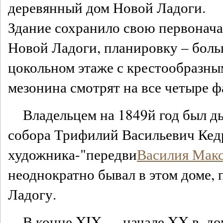
деревянный дом Новой Ладоги.
Здание сохранило свою первонач
Новой Ладоги, планировку – бол
цокольном этаже с крестообразны
мезонина смотрят на все четыре ф
Владельцем на 1849й год был д
собора Трифилий Васильевич Кедр
художника-"передви
Василия Мак
неоднократно бывал в этом доме,
Ладогу.
В конце XIX — начале XX в. д