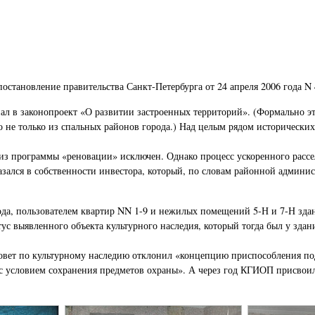
остановление правительства Санкт-Петербурга от 24 апреля 2006 года N 
пал в законопроект «О развитии застроенных территорий». (Формально эт
о не только из спальных районов города.) Над целым рядом исторических
ыл из программы «реновации» исключен. Однако процесс ускоренного ра
азался в собственности инвестора, который, по словам районной админ
года, пользователем квартир NN 1-9 и нежилых помещений 5-Н и 7-Н зда
ус выявленного объекта культурного наследия, который тогда был у здан
Совет по культурному наследию отклонил «концепцию приспособления по
 с условием сохранения предметов охраны». А через год КГИОП присвои