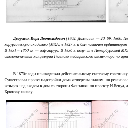
Дворжак Карл Леопольдович
(1802, Далмация — 20. 09. 1860, П
хирургическую академию (МХА) в 1827 г. и был назначен ординатором 
В 1831 – 1860 гг. — гоф-хирург. В 1836 г. получил в Петербургской М
столоначальник канцелярии Главного медицинского инспектора по арм
В 1870е годы принадлежал действительному статскому советник
Существовал проект надстройки дома четвертым этажом, но реализован
козырек над входом в дом со стороны Фонтанки по проекту Н.Бенуа,
Крюкову каналу.