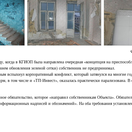
оду, когда в КГИОП была направлена очередная «концепция на приспособ
нием обновления зеленой сетки) собственник не предпринимал.
м вспыхнул корпоративный конфликт, который затянулся на многие год
м, в том числе и «ТП-Инвест», оказалась практически парализована. В 
ное обязательство, которое «направил собственникам Объекта». Обязате
нформационных надписей и обозначений». На оба требования установлен с