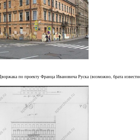
Дворжака по проекту Франца Ивановича Руска (возможно, брата известн