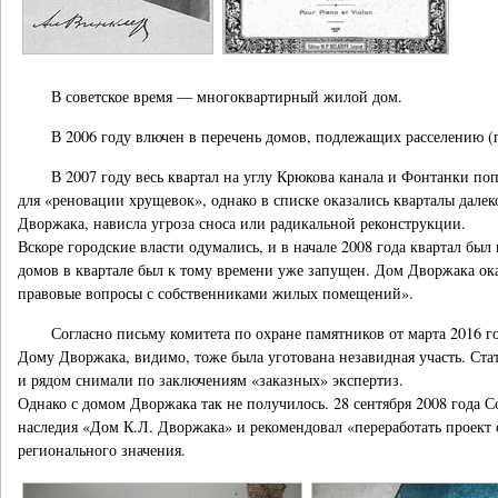
В советское время — многоквартирный жилой дом.
В 2006 году влючен в перечень домов, подлежащих расселению (п
В 2007 году весь квартал на углу Крюкова канала и Фонтанки по
для «реновации хрущевок», однако в списке оказались кварталы далек
Дворжака, нависла угроза сноса или радикальной реконструкции.
Вскоре городские власти одумались, и в начале 2008 года квартал б
домов в квартале был к тому времени уже запущен. Дом Дворжака ок
правовые вопросы с собственниками жилых помещений».
Согласно письму комитета по охране памятников от марта 2016 
Дому Дворжака, видимо, тоже была уготована незавидная участь. Стат
и рядом снимали по заключениям «заказных» экспертиз.
Однако с домом Дворжака так не получилось. 28 сентября 2008 года 
наследия «Дом К.Л. Дворжака» и рекомендовал «переработать проект
регионального значения.