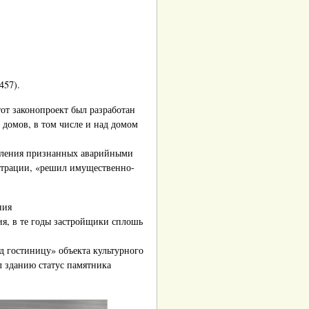
457).
от законопроект был разработан
 домов, в том числе и над домом
сселения признанных аварийными
истрации, «решил имущественно-
ния
ия, в те годы застройщики сплошь
д гостиницу» объекта культурного
л зданию статус памятника