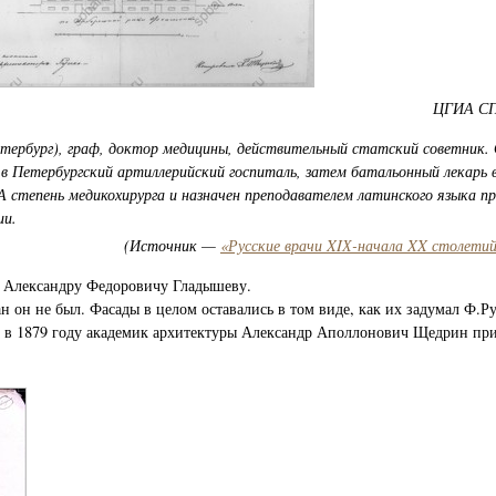
ЦГИА СПб
етербург), граф, доктор медицины, действительный статский советник.
в Петербургский артиллерийский госпиталь, затем батальонный лекарь в
ХА степень медикохирурга и назначен преподавателем латинского языка пр
ии.
(Источник —
«Русские врачи XIХ-начала XX столетий.
у Александру Федоровичу Гладышеву.
 он не был. Фасады в целом оставались в том виде, как их задумал Ф.Ру
 а в 1879 году академик архитектуры Александр Аполлонович Щедрин при