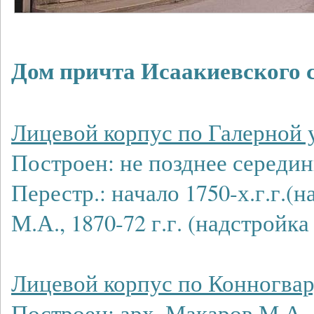
Дом причта Исаакиевского с
Лицевой корпус по Галерной 
Построен: не позднее середин
Перестр.: начало 1750-х.г.г.(
М.А., 1870-72 г.г. (надстройк
Лицевой корпус по Конногвар
Построен: арх. Макаров М.А., 