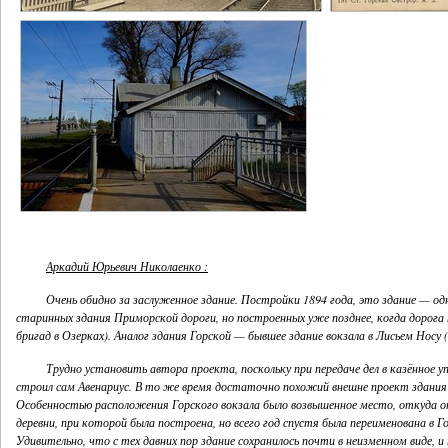
Аркадий Юрьевич Николаенко :
Очень обидно за заслуженное здание. Постройки 1894 года, это здание — одно
старинных здания Приморской дороги, но построенных уже позднее, когда дорога пе
бригад в Озерках). Аналог здания Горской — бывшее здание вокзала в Лисьем Носу (
Трудно установить автора проекта, поскольку при передаче дел в казённое
строил сам Авенариус. В то же время достаточно похожий внешне проект здания 
Особенностью расположения Горского вокзала было возвышенное место, откуда от
деревни, при которой была построена, но всего год спустя была переименована в
Удивительно, что с тех давних пор здание сохранилось почти в неизменном виде, 