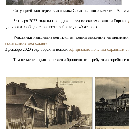
Ситуацией заинтересовался глава Следственного комитета Алек
3 января 2023 года на площадке перед вокзалом станции Горская
два часа и в общей сложности собрало до 40 человек.
Участники инициативной группы подали заявление на признание
взять здание под охрану
.
В декабре 2023 года Горский вокзал
официально получил охранный ст
Тем не менее, здание остается брошенным. Требуется скорейшее 