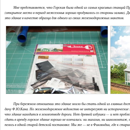
Мне представляется, что Горская была одной из самых красивых станций П
(открытое место в период межсезонья хорошо продувалось со стороны залива). Д
это здание в качестве образца для одного из своих железнодорожных макетов.
При бережном отношении это здание могло бы стать одной из главных дост
дачу Ф.Ю.Кана. Но железнодорожное ведомство не интересуют ни исторические зд
что здание находится в землеотводе дороги. Нет древней избушки — и нет проб
сдать в аренду горское здание хорошо не кончались: ни магазин, ни шиномонтаж,
пелось в одной старой детской постановке. Мы же — не в Финляндии, где к стари