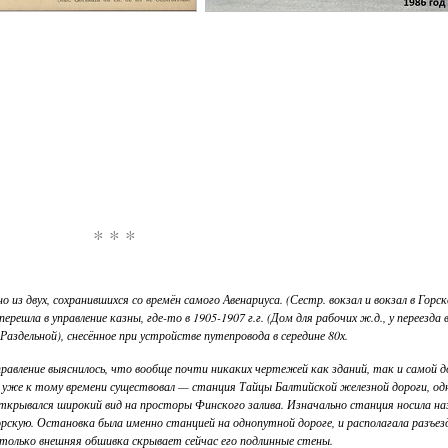
* * *
 из двух, сохранившихся со времён самого Авенариуса. (Сестр. вокзал и вокзал в Горс
решла в управление казны, где-то в 1905-1907 г.г. (Дом для рабочих ж.д., у переезда
Раздельной), снесённое при устройстве путепровода в середине 80х.
 управление выяснилось, что вообще почти никаких чертежей как зданий, так и самой
уже к тому времени существовал — станция Тайцы Балтийской железной дороги, одна
крывался широкий вид на просторы Финского залива. Изначально станция носила наз
 Горскую. Остановка была именно станцией на однопутной дороге, и располагала разъ
и только внешняя обшивка скрывает сейчас его подлинные стены.