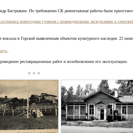
сандр Бастрыкин. По требованию СК демонтажные работы были приостано
состоялись новогодние гуляния с краеведческими экскурсиями и глинтв
 вокзала в Горской выявленным объектом культурного наследия. 22 и
атус
.
проведение реставрационных работ и возобновление его эксплуатации.
* * *