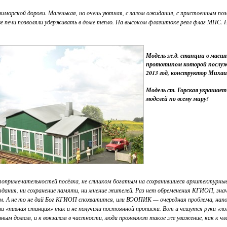
риморской дороги. Маленькая, но очень уютная, с залом ожидания, с пристоенным 
ве печи позволяли удерживать в доме тепло. На высоком флагштоке реял флаг МПС. 
Модель ж.д. станции в масшт
прототипом которой послужи
2013 год, конструктор Михаи
Модель ст. Горская украша
моделей по всему миру!
опримечательностей посёлка, не слишком богатым на сохранившиеся архитектурные ш
ания, ни сохранение памяти, ни мнение жителей. Раз нет обременения КГИОП, значи
лем. А не то не дай Бог КГИОП спохватится, или ВООПИК — очередная проблема, нап
 ни «пивная станция» так и не получили постоянной прописки. Вот и чешутся руки «л
нным домам, и к вокзалам в частности, люди проявляют такое же уважение, как к чл