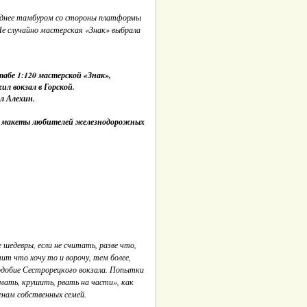
позднее тамбуром со стороны платформы
Не случайно мастерская «Знак» выбрала
абе 1:120 мастерской «Знак»,
л вокзал в Горской.
л Алехин.
ет макеты любителей железнодорожных
едевры, если не считать, разве что,
т что хочу то и ворочу, тем более,
одобие Сестрорецкого вокзала. Попытки
омать, крушить, рвать на части», как
енам собственных семей.