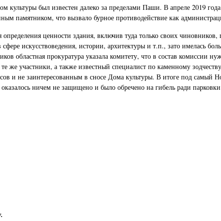
 культуры был известен далеко за пределами Паши. В апреле 2019 года 
ным памятником, что вызвало бурное противодействие как администрации
 определения ценности здания, включив туда только своих чиновников, 
сфере искусствоведения, истории, архитектуры и т.п., зато имелась бол
иков областная прокуратура указала комитету, что в состав комиссии ну
 те же участники, а также известный специалист по каменному зодчеству
ов и не заинтересованным в сносе Дома культуры. В итоге под самый Но
е оказалось ничем не защищено и было обречено на гибель ради парковк
.