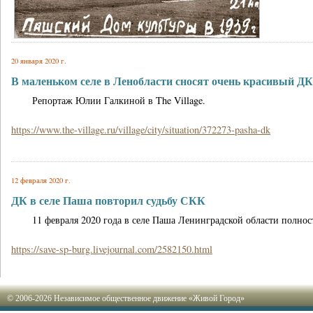
20 января 2020 г.
В маленьком селе в Ленобласти сносят очень красивый ДК
Репортаж Юлии Галкиной в The Village.
https://www.the-village.ru/village/city/situation/372273-pasha-dk
12 февраля 2020 г.
ДК в селе Паша повторил судьбу СКК
11 февраля 2020 года в селе Паша Ленинградской области полнос
https://save-sp-burg.livejournal.com/2582150.html
© 2006-2026 Независимое общественное движение «Живой Город»