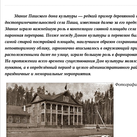
Здание Пашского дома культуры — редкий пример деревянной 
достопримечательностей села Паша, известная далеко за его преде
Здание играло важнейшую роль в композиции главной площади сел
паромная переправа. Позже между Домом культуры и перевозом бы
самой старой постройкой площади, наилучшим образом сохранивше
неповторимому облику, гармонично вписывалось в окружающий пр
расположенными далее по улице, играло большую роль в формирован
На протяжении всего времени существования Дом культуры являл
пунктов, а в определённый период и целого административного ра
праздничные и мемориальные мероприятия.
Фотография