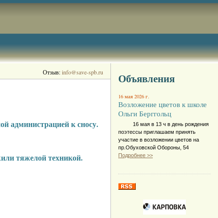
Отзыв:
info@save-spb.ru
Объявления
16 мая 2026 г.
Возложение цветов к школе
Ольги Берггольц
ой администрацией к сносу.
16 мая в 13 ч в день рождения
поэтессы приглашаем принять
участие в возложении цветов на
пр.Обуховской Обороны, 54
жили тяжелой техникой.
Подробнее >>