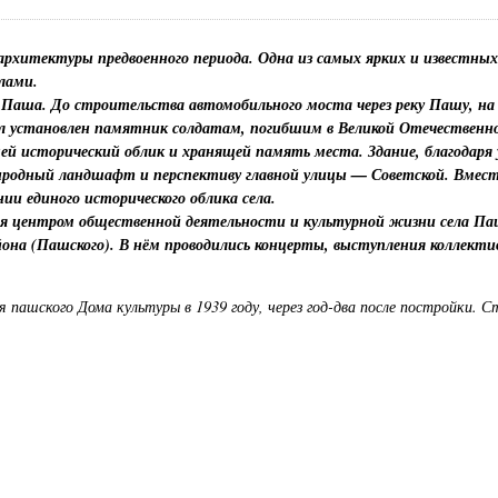
архитектуры предвоенного периода. Одна из самых ярких и известн
лами.
а Паша. До строительства автомобильного моста через реку Пашу, на
л установлен памятник солдатам, погибшим в Великой Отечественно
й исторический облик и хранящей память места. Здание, благодаря
иродный ландшафт и перспективу главной улицы — Советской. Вмест
ии единого исторического облика села.
ся центром общественной деятельности и культурной жизни села Па
йона (Пашского). В нём проводились концерты, выступления коллекти
 пашского Дома культуры в 1939 году, через год-два после постройки. 