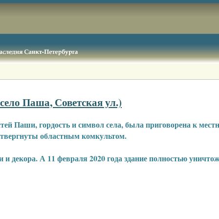
ело Паша, Советская ул.)
ей Паши, гордость и символ села, была приговорена к местн
 отвергнуты областным комкультом.
и и декора. А 11 февраля 2020 года здание полностью уничто