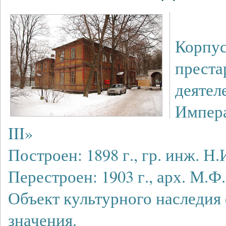
Корпус
преста
деятел
Импера
III»
Построен: 1898 г., гр. инж. Н
Перестроен: 1903 г., арх. М.Ф
Объект культурного наследия
значения.