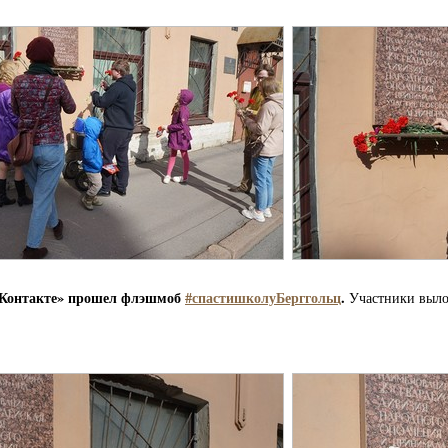
 «ВКонтакте» прошел флэшмоб
#спастишколуБерггольц
.
Участники выло