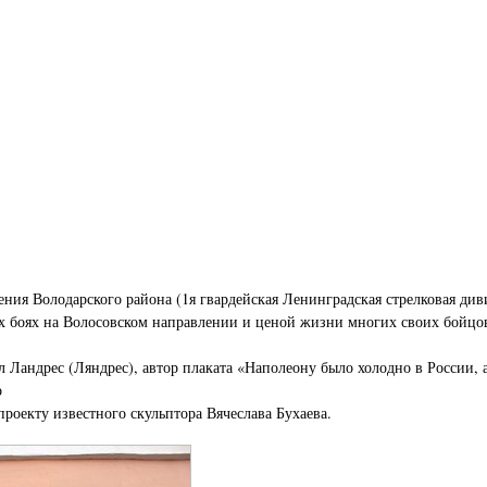
ния Володарского района (1я гвардейская Ленинградская стрелковая див
ных боях на Волосовском направлении и ценой жизни многих своих бойцо
андрес (Ляндрес), автор плаката «Наполеону было холодно в России, а 
о
проекту известного скульптора Вячеслава Бухаева.