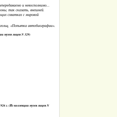
епередаваемо и невосполнимо...
роны, так сказать, внешней.
ющих схватках с мировой
ггольц, «Попытка автобиографии».
ции музея лицея N 329)
1926 г. (Из коллекции музея лицея N