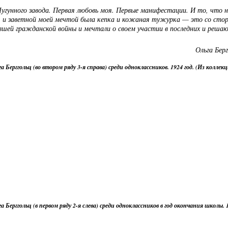
Чугунного завода. Первая любовь моя. Первые манифестации. И то, что н
дах, и заветной моей мечтой была кепка и кожаная тужурка — это со сто
шей гражданской войны и мечтали о своем участии в последних и реша
Ольга Бер
а Берггольц (во втором ряду 3-я справа) среди одноклассников. 1924 год. (Из коллек
а Берггольц (в первом ряду 2-я слева) среди одноклассников в год окончания школы. 