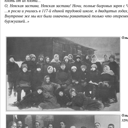
плоть от их плоти...
О, Невская застава, Невская застава! Ночи, полные багровых зарев с 
...я росла и училась в 117-й единой трудовой школе, в двадцатых го
Внутренне же мы все были охвачены романтикой только что отгремев
буржуазией..»
Ольг
Ольг
329)