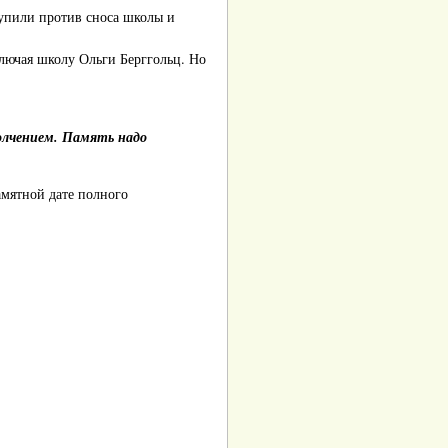
тупили против сноса школы и
лючая школу Ольги Берггольц. Но
полчением. Память надо
амятной дате полного