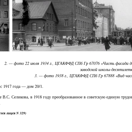
2. — фото 22 июля 1934 г., ЦГАКФФД СПб Гр 67076 «Часть фасада д
заводской школы-десятилетк
3. — фото 1938 г., ЦГАКФФД СПб Гр 67888 «Вид час
с 1917 года — дом 20/1.
 В.С. Селикова, в 1918 году преобразованное в советскую единую трудо
.
зея лицея N 329)